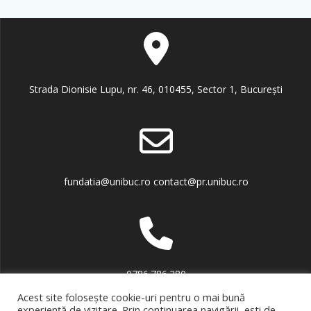
Strada Dionisie Lupu, nr. 46, 010455, Sector 1, București
fundatia@unibuc.ro contact@pr.unibuc.ro
0786.786.280
Acest site folosește cookie-uri pentru o mai bună
experiență de vizitare. Prin continuarea navigării, ești de