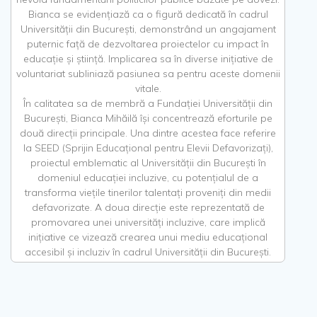
Bianca se evidențiază ca o figură dedicată în cadrul
Universității din București, demonstrând un angajament
puternic față de dezvoltarea proiectelor cu impact în
educație și știință. Implicarea sa în diverse inițiative de
voluntariat subliniază pasiunea sa pentru aceste domenii
vitale.
În calitatea sa de membră a Fundației Universității din
București, Bianca Mihăilă își concentrează eforturile pe
două direcții principale. Una dintre acestea face referire
la SEED (Sprijin Educațional pentru Elevii Defavorizați),
proiectul emblematic al Universității din București în
domeniul educației incluzive, cu potențialul de a
transforma viețile tinerilor talentați proveniți din medii
defavorizate. A doua direcție este reprezentată de
promovarea unei universități incluzive, care implică
inițiative ce vizează crearea unui mediu educațional
accesibil și incluziv în cadrul Universității din București.