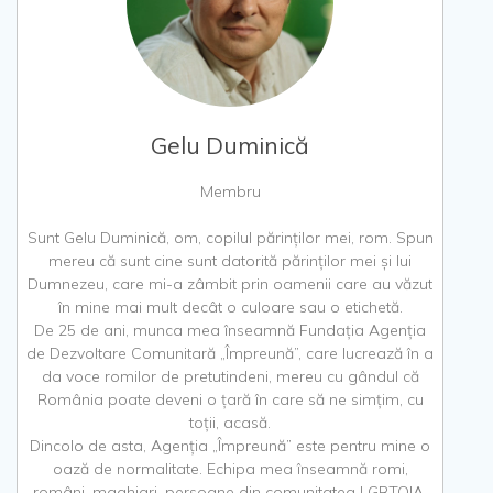
Gelu Duminică
Membru
Sunt Gelu Duminică, om, copilul părinților mei, rom. Spun
mereu că sunt cine sunt datorită părinților mei și lui
Dumnezeu, care mi-a zâmbit prin oamenii care au văzut
în mine mai mult decât o culoare sau o etichetă.
De 25 de ani, munca mea înseamnă Fundația Agenția
de Dezvoltare Comunitară „Împreună”, care lucrează în a
da voce romilor de pretutindeni, mereu cu gândul că
România poate deveni o țară în care să ne simțim, cu
toții, acasă.
Dincolo de asta, Agenția „Împreună” este pentru mine o
oază de normalitate. Echipa mea înseamnă romi,
români, maghiari, persoane din comunitatea LGBTQIA,