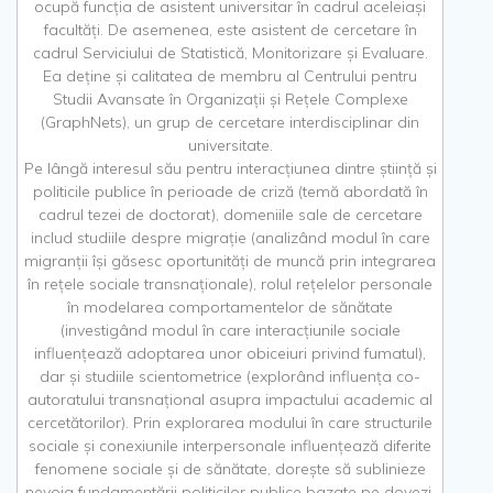
ocupă funcția de asistent universitar în cadrul aceleiași
facultăți. De asemenea, este asistent de cercetare în
cadrul Serviciului de Statistică, Monitorizare și Evaluare.
Ea deține și calitatea de membru al Centrului pentru
Studii Avansate în Organizații și Rețele Complexe
(GraphNets), un grup de cercetare interdisciplinar din
universitate.
Pe lângă interesul său pentru interacțiunea dintre știință și
politicile publice în perioade de criză (temă abordată în
cadrul tezei de doctorat), domeniile sale de cercetare
includ studiile despre migrație (analizând modul în care
migranții își găsesc oportunități de muncă prin integrarea
în rețele sociale transnaționale), rolul rețelelor personale
în modelarea comportamentelor de sănătate
(investigând modul în care interacțiunile sociale
influențează adoptarea unor obiceiuri privind fumatul),
dar și studiile scientometrice (explorând influența co-
autoratului transnațional asupra impactului academic al
cercetătorilor). Prin explorarea modului în care structurile
sociale și conexiunile interpersonale influențează diferite
fenomene sociale și de sănătate, dorește să sublinieze
nevoia fundamentării politicilor publice bazate pe dovezi.