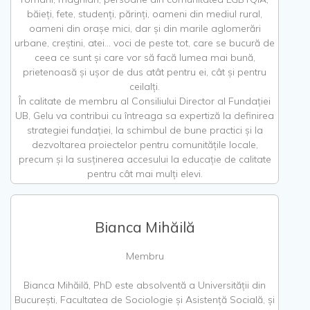
băieți, fete, studenți, părinți, oameni din mediul rural,
oameni din orașe mici, dar și din marile aglomerări
urbane, creștini, atei... voci de peste tot, care se bucură de
ceea ce sunt și care vor să facă lumea mai bună,
prietenoasă și ușor de dus atât pentru ei, cât și pentru
ceilalți.
În calitate de membru al Consiliului Director al Fundației
UB, Gelu va contribui cu întreaga sa expertiză la definirea
strategiei fundației, la schimbul de bune practici și la
dezvoltarea proiectelor pentru comunitățile locale,
precum și la susținerea accesului la educație de calitate
pentru cât mai mulți elevi.
Bianca Mihăilă
Membru
Bianca Mihăilă, PhD este absolventă a Universității din
București, Facultatea de Sociologie și Asistență Socială, și