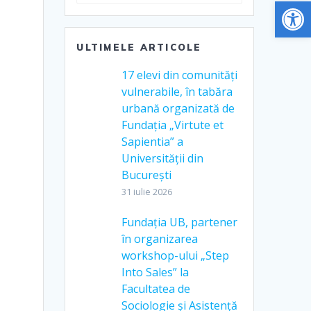
De
ULTIMELE ARTICOLE
17 elevi din comunități
vulnerabile, în tabăra
urbană organizată de
Fundația „Virtute et
Sapientia” a
Universității din
București
31 iulie 2026
Fundația UB, partener
în organizarea
workshop-ului „Step
Into Sales” la
Facultatea de
Sociologie și Asistență