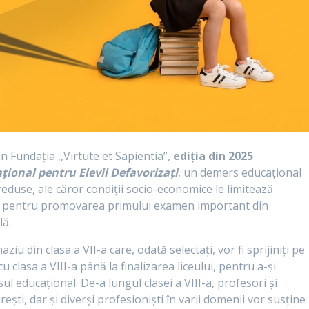
n Fundația ,,Virtute et Sapientia”,
ediția din 2025
țional pentru Elevii Defavorizați
, un demers educațional
i reduse, ale căror condiții socio-economice le limitează
rt pentru promovarea primului examen important din
lă.
u din clasa a VII-a care, odată selectați, vor fi sprijiniți pe
u clasa a VIII-a până la finalizarea liceului, pentru a-și
sul educațional.
De-a lungul clasei a VIII-a, profesori și
rești, dar și diverși profesioniști în varii domenii vor susține