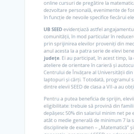
online cursuri de pregătire la matematică
dezvoltare personală, evenimente de form
în funcție de nevoile specifice fiecărui ele
UB SEED
evidențiază astfel angajamentul 
comunității, în mod particular în reducer
prin sprijinirea elevilor proveniți din me
anul acesta la a patra serie de elevi benef
județe
. Ei au participat, în acest timp, 
ateliere de orientare în carieră și autoc
Centrului de Învățare al Universității di
laptopuri și cărți. Totodată, programul 
dintre elevii SEED de clasa a VII-a au obț
Pentru a putea beneficia de sprijin, elev
eligibilitate: trebuie să provină din fami
depășesc 50% din salariul minim net pe e
atât o medie generală de minimum 7 la sfâ
disciplinele de examen – „Matematică” ș