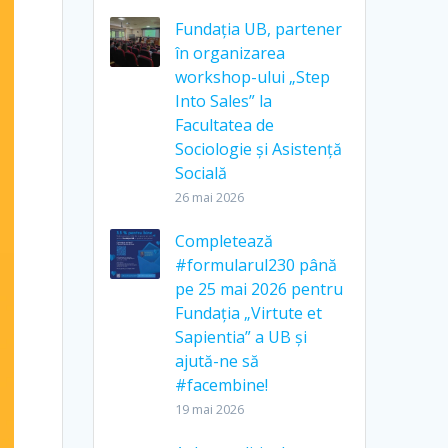
Fundația UB, partener
în organizarea
workshop-ului „Step
Into Sales” la
Facultatea de
Sociologie și Asistență
Socială
26 mai 2026
Completează
#formularul230 până
pe 25 mai 2026 pentru
Fundația „Virtute et
Sapientia” a UB și
ajută-ne să
#facembine!
19 mai 2026