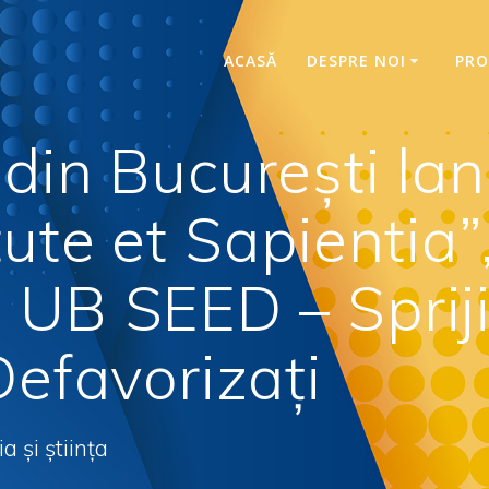
ACASĂ
DESPRE NOI
PRO
 din București lan
tute et Sapientia”
 UB SEED – Sprij
Defavorizați
 și știința