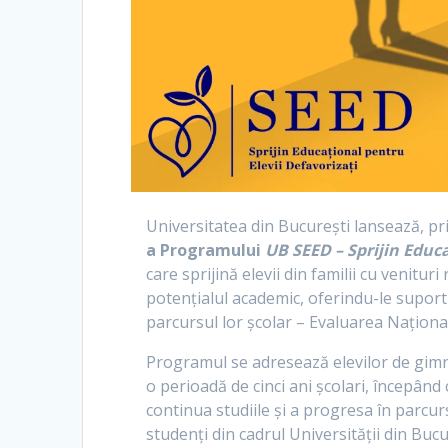
Universitatea din București lansează, pri
a
Programului
UB SEED – Sprijin Educa
care sprijină elevii din familii cu venitur
potențialul academic, oferindu-le supo
parcursul lor școlar – Evaluarea Naționa
Programul se adresează elevilor de gimnazi
o perioadă de cinci ani școlari, începând c
continua studiile și a progresa în parcur
studenți din cadrul Universității din Bucu