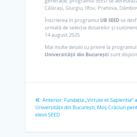
generație, programul SEED se adresează e
Călăraşi, Giurgiu, Ilfov, Prahova, Dâmbov
Înscrierea în programul
UB SEED
se desfă
urmată de selecția dosarelor și susținerea 
14 august 2025.
Mai multe detalii cu privire la programu
Universității din București
sunt dispon
Anterior:
Fundația „Virtute et Sapientia” 
Universității din București, Moș Crăciun pen
elevii SEED