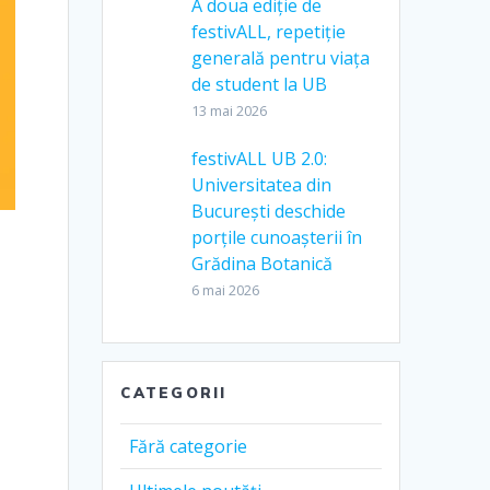
A doua ediție de
festivALL, repetiție
generală pentru viața
de student la UB
13 mai 2026
festivALL UB 2.0:
Universitatea din
București deschide
porțile cunoașterii în
Grădina Botanică
6 mai 2026
CATEGORII
Fără categorie