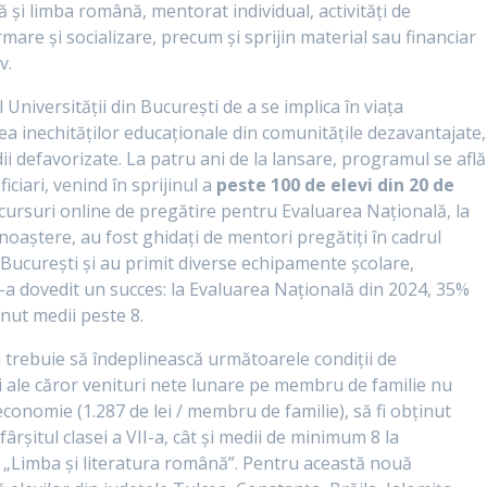
 și limba română, mentorat individual, activități de
are și socializare, precum și sprijin material sau financiar
v.
Universității din București de a se implica în viața
ea inechităților educaționale din comunitățile dezavantajate,
dii defavorizate. La patru ani de la lansare, programul se află
iciari, venind în sprijinul a
peste
100 de elevi din 20 de
la cursuri online de pregătire pentru Evaluarea Națională, la
unoaștere, au fost ghidați de mentori pregătiți în cadrul
n București și au primit diverse echipamente școlare,
s-a dovedit un succes: la Evaluarea Națională din 2024, 35%
inut medii peste 8.
ii trebuie să îndeplinească următoarele condiții de
lii ale căror venituri nete lunare pe membru de familie nu
conomie (1.287 de lei / membru de familie), să fi obținut
rșitul clasei a VII-a, cât și medii de minimum 8 la
i „Limba și literatura română”. Pentru această nouă