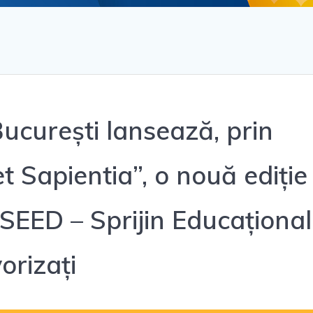
București lansează, prin
et Sapientia”, o nouă ediție
SEED – Sprijin Educațional
orizați