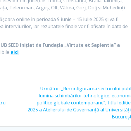
levilor din județele Tulcea, Constanța, Brăila, Ialomița,
ița, Teleorman, Argeş, Olt, Vâlcea, Gorj, Dolj și Mehedinți.
șoară online în perioada 9 iunie – 15 iulie 2025 și va fi
interviurilor, iar rezultatele finale vor fi afișate în data de
l
UB SEED inițiat de Fundația „Virtute et Sapientia” a
ibile
aici
.
Următor:
„Reconfigurarea sectorului publ
a
lumina schimbărilor tehnologice, economic
tru
politice globale contemporane”, titlul ediție
2025 a Atelierului de Guvernanță al Universități
Bucureșt