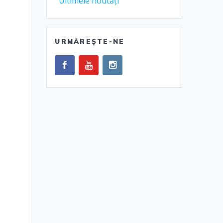
Ultimele noutăți
URMĂREȘTE-NE